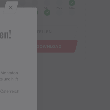
JUL
AUG
SEP
OKT
NOV
DEZ
en!
TEILEN
GPX DOWNLOAD
m Montafon
s und hilft
 Österreich