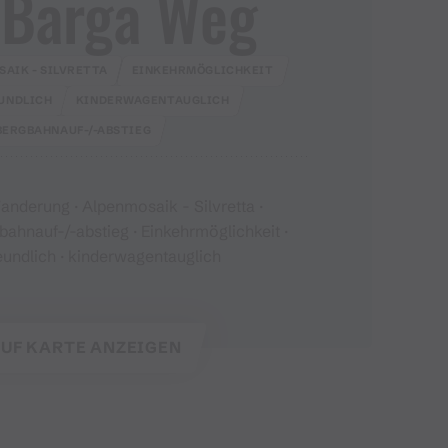
 Barga Weg
AIK - SILVRETTA
EINKEHRMÖGLICHKEIT
UNDLICH
KINDERWAGENTAUGLICH
BERGBAHNAUF-/-ABSTIEG
derung · Alpenmosaik - Silvretta ·
ahnauf-/-abstieg · Einkehrmöglichkeit ·
eundlich · kinderwagentauglich
UF KARTE ANZEIGEN