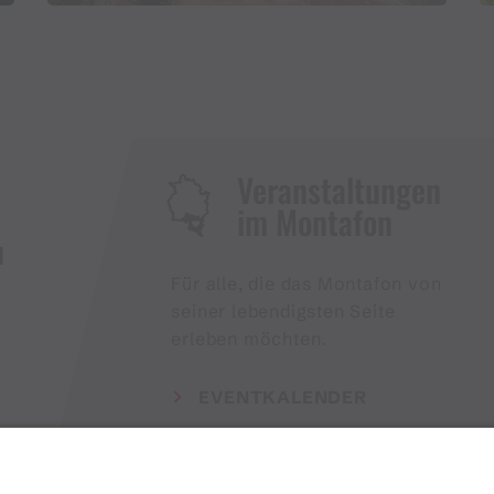
Veranstaltungen
im Montafon
H
Für alle, die das Montafon von
seiner lebendigsten Seite
erleben möchten.
EVENTKALENDER