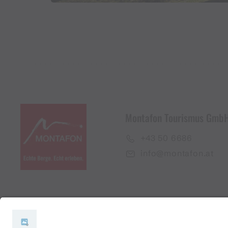
Montafon Tourismus Gmb
+43 50 6686
info@montafon.at