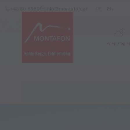
Zum Inhalt springen (Alt+0)
Zum Hauptmenü springen (Alt+1)
Translations of this pag
+43 50 6686
info@montafon.at
DE
EN
17 °C / 25 °