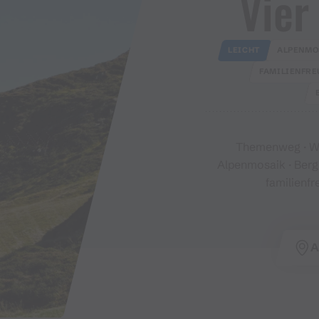
Vier
LEICHT
ALPENMOS
FAMILIENFRE
Themenweg · Wan
Alpenmosaik · Bergb
familienfr
A