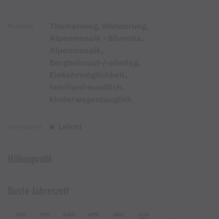
Themenweg, Wanderung,
Routentyp
Alpenmosaik - Silvretta,
Alpenmosaik,
Bergbahnauf-/-abstieg,
Einkehrmöglichkeit,
familienfreundlich,
kinderwagentauglich
Leicht
Schwierigkeit
Höhenprofil
Beste Jahreszeit
JAN
FEB
MÄR
APR
MAI
JUN