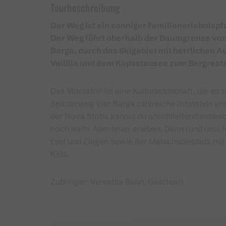
Tourbeschreibung
Der Weg ist ein sonniger Familienerlebnisp
Der Weg führt oberhalb der Baumgrenze von 
Barga, durch das Skigebiet mit herrlichen A
Vallüla und dem Kopsstausee zum Bergrest
Das Montafon ist eine Kulturlandschaft, die es 
Spazierweg Vier Barga zahlreiche Infotafeln un
der Nova Stoba kannst du anschließend entwed
noch mehr Abenteuer erleben. Denn rund ums Re
Esel und Ziegen sowie der Matschspielplatz mi
Kids.
Zubringer: Versettla Bahn, Gaschurn