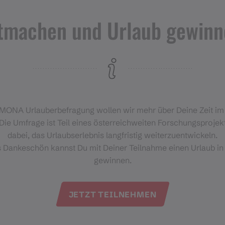
tmachen und Urlaub gewinn
itterung statt.
‑MONA Urlauberbefragung wollen wir mehr über Deine Zeit i
Die Umfrage ist Teil eines österreichweiten Forschungsprojekt
dabei, das Urlaubserlebnis langfristig weiterzuentwickeln.
Veranstalter
s Dankeschön kannst Du mit Deiner Teilnahme einen Urlaub in
gewinnen.
Montafoner Kristber
Dorfstraße 19
JETZT TEILNEHMEN
6782 Silbertal
+43 5556 74119
bergerlebnis@kristber