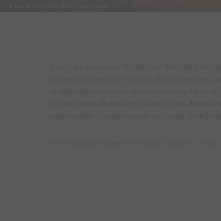
© Stefan Michael Kothner;Virtualview.at
Nach der vereinten nächtlichen Bergfahrt mit d
Sagen und Geschichten gibt. Als wärmenden Zwi
Bergknappenbrunnen. Anschließend geht es in 
kulinarische Reise ins frühzeitliche Montaf
sagenhaften Stunden enden und viele Eindrück
Ein exclusiver Abend mit Kultur, Brauchtum und
Termine:
3 Vollmondtermine in der Schneezeit 2025/202