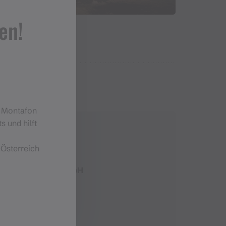
en!
m Montafon
s und hilft
 Österreich
gbahn Silbertal GmbH
gbahn.at