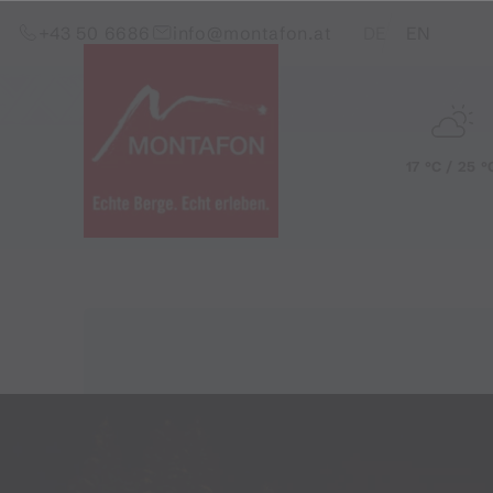
Zum Inhalt springen (Alt+0)
Zum Hauptmenü springen (Alt+1)
Translations of this pag
+43 50 6686
info@montafon.at
DE
EN
17 °C / 25 °