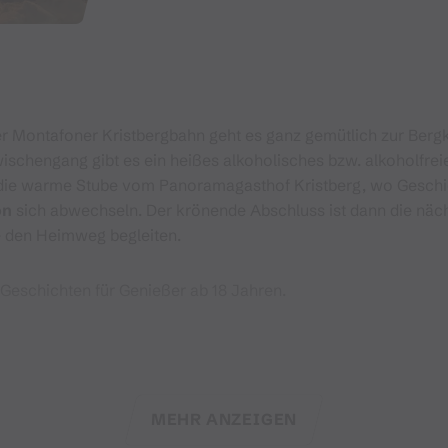
er Montafoner Kristbergbahn geht es ganz gemütlich zur Berg
schengang gibt es ein heißes alkoholisches bzw. alkoholfre
die warme Stube vom Panoramagasthof Kristberg, wo Geschic
on
sich abwechseln. Der krönende Abschluss ist dann die nächt
e den Heimweg begleiten.
 Geschichten für Genießer ab 18 Jahren.
6:
MEHR ANZEIGEN