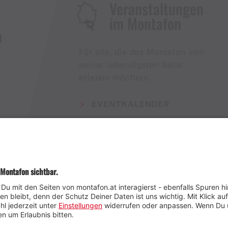
Veranstaltungen
im Montafon
H
Für alle, die das Montafon von
seiner lebendigsten Seite
erleben möchten.
EVENTKALENDER
Wetter
Presse
Anreise
Marke
Kontakt & Team
Jobs