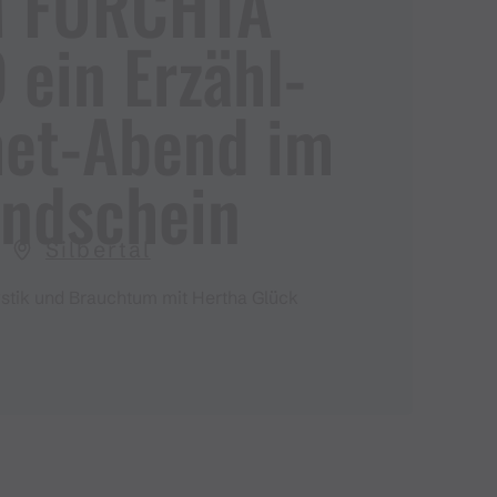
 FÜRCHTA
ein Erzähl​-​
t​-​Abend im
ndschein
Silbertal
stik und Brauchtum mit Hertha Glück