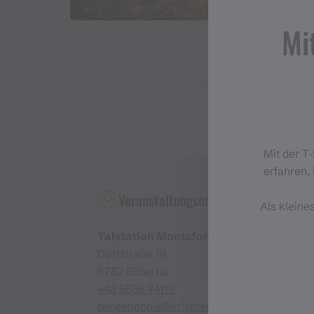
Montag, den 26. Oktober 2026
Mi
Die Vollmond-Sagenwanderung findet bei jeder W
Mit der T
erfahren. 
Veranstaltungsort
Als kleine
Talstation Montafoner Kristbergbahn
Dorfstraße 19
6782 Silbertal
+43 5556 74119
bergerlebnis@kristbergbahn.at