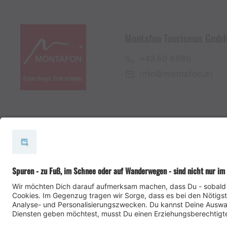
Montafon Tourismus Gmb
+43 50 6686
info@montafon.at
#meinmontafon