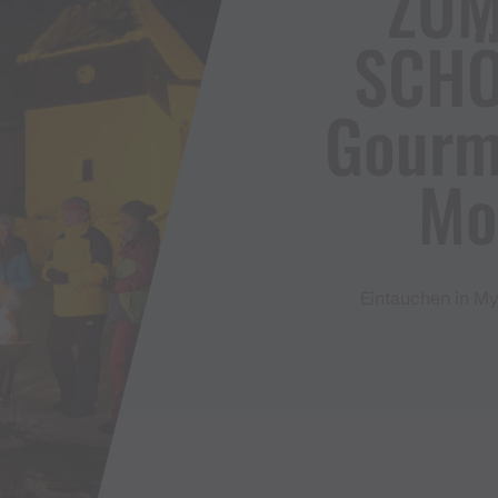
ZUM
SCHÖ 
Gourme
Mo
Eintauchen in My