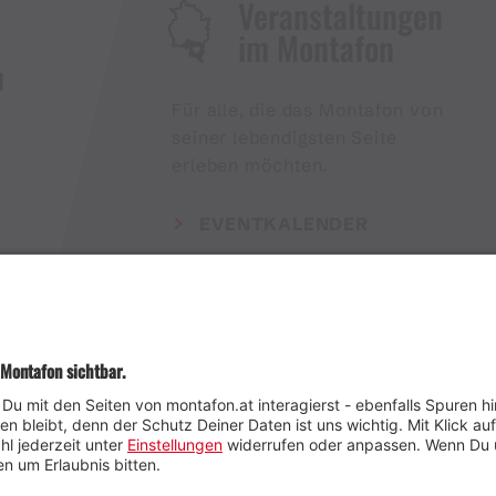
Veranstaltungen
im Montafon
H
Für alle, die das Montafon von
seiner lebendigsten Seite
erleben möchten.
EVENTKALENDER
Wetter
Presse
Anreise
Marke
Kontakt & Team
Jobs