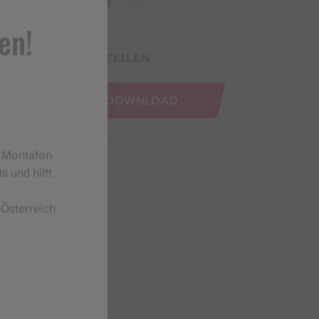
en!
TEILEN
GPX DOWNLOAD
m Montafon
s und hilft
 Österreich