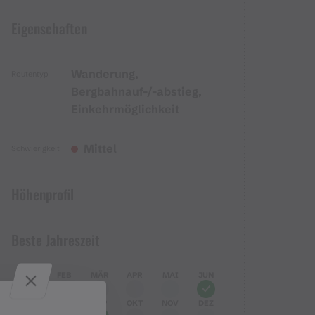
Eigenschaften
Wanderung,
Routentyp
Bergbahnauf-/-abstieg,
Einkehrmöglichkeit
Mittel
Schwierigkeit
Höhenprofil
Beste Jahreszeit
JAN
FEB
MÄR
APR
MAI
JUN
JUL
AUG
SEP
OKT
NOV
DEZ