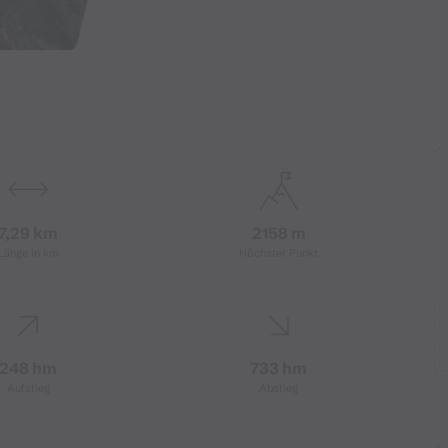
7,29 km
2158 m
Länge in km
Höchster Punkt
248 hm
733 hm
Aufstieg
Abstieg