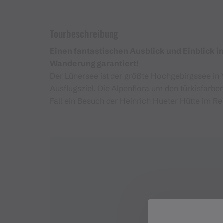
Tourbeschreibung
Einen fantastischen Ausblick und Einblick i
Wanderung garantiert!
Der Lünersee ist der größte Hochgebirgssee in 
Ausflugsziel. Die Alpenflora um den türkisfarben
Fall ein Besuch der Heinrich Hueter Hütte im Rel