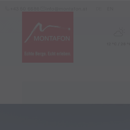
Zum Inhalt springen (Alt+0)
Zum Hauptmenü springen (Alt+1)
Translations of this pag
+43 50 6686
info@montafon.at
DE
EN
12 °C / 28 °