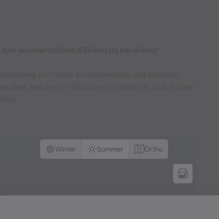
n das wunderschöne Rätikon ist bei dieser
Vorarlberg und daher ein besonderes und beliebtes
en See, welcher im Rätikon eingebettet is, ist auf jeden
lstal.
Winter
Sommer
Ortho