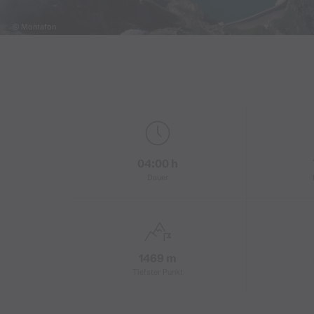
© Montafon
04:00 h
Dauer
1469 m
Tiefster Punkt