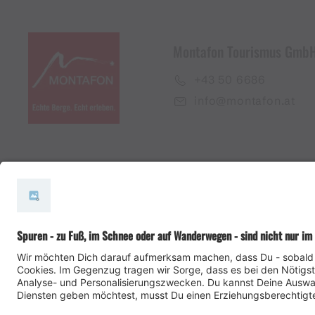
Montafon Tourismus Gmb
+43 50 6686
info@montafon.at
#meinmontafon