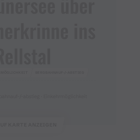
ünersee über
nerkrinne ins
Rellstal
RMÖGLICHKEIT
BERGBAHNAUF-/-ABSTIEG
ahnauf-/-abstieg · Einkehrmöglichkeit
UF KARTE ANZEIGEN