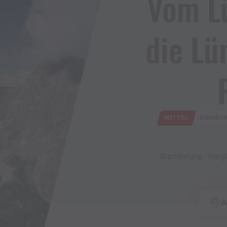
Vom L
die Lü
MITTEL
EINKEH
Wanderung · Bergb
A