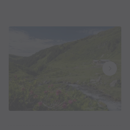
& Montafoner Alpbutter erzeugt.
• Diese Produkte kannst Du dort auch gerne kaufen
und Zuhause genießen.
• Die Alpe kannst Du zu Fuß und mit dem Bike
erreichen.
• Schöne Einkehrmöglichkeit mit toller Aussicht.