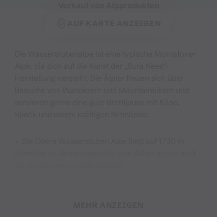
Verkauf von Alpprodukten
AUF KARTE ANZEIGEN
Die Wasserstubenalpe ist eine typische Montafoner
Alpe, die sich auf die Kunst der „Sura Kees“-
Herstellung versteht. Die Älpler freuen sich über
Besuche von Wanderern und Mountainbikern und
servieren gerne eine gute Brettljause mit Käse,
Speck und einem kräftigen Schnäpsle.
• Die Obere Wasserstuben Alpe liegt auf 1730 m
Seehöhe im Gemeindegebiet von Silbertal und wird
als Agrargemeinschaft geführt.
• Bewirtschaftet werden 120 ha Weidefläche.
• Auf der Alpe gibt es Milchkühe, Mutterkühe, Kälber,
Rinder & Alpschweine.
MEHR ANZEIGEN
• Aus 35.000kg Milch werden Montafoner Sura Kees