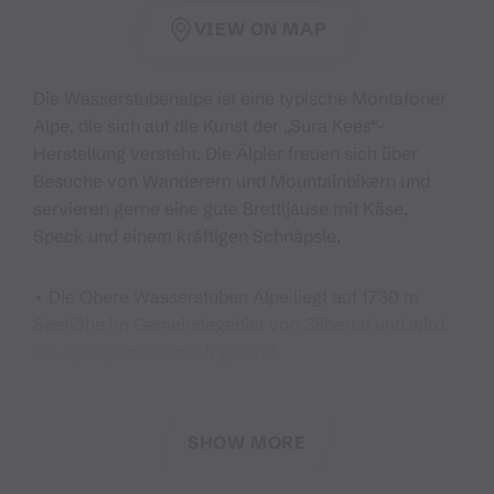
VIEW ON MAP
Die Wasserstubenalpe ist eine typische Montafoner
Alpe, die sich auf die Kunst der „Sura Kees“-
Herstellung versteht. Die Älpler freuen sich über
Besuche von Wanderern und Mountainbikern und
servieren gerne eine gute Brettljause mit Käse,
Speck und einem kräftigen Schnäpsle.
• Die Obere Wasserstuben Alpe liegt auf 1730 m
Seehöhe im Gemeindegebiet von Silbertal und wird
als Agrargemeinschaft geführt.
• Bewirtschaftet werden 120 ha Weidefläche.
• Auf der Alpe gibt es Milchkühe, Mutterkühe, Kälber,
Rinder & Alpschweine.
SHOW MORE
• Aus 35.000kg Milch werden Montafoner Sura Kees
& Montafoner Alpbutter erzeugt.