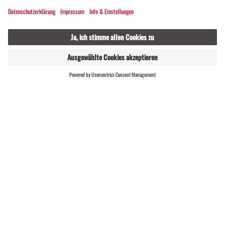
GASTGEBER
LIVE
FINDEN
WÖCHENTLICH
09:30 UHR
Gipfelwanderung auf die Zamangspitze
Sankt Gallenkirch
Gipfelerlebnis mit beeindruckender Weitsicht
15.
10.
SA
Aug
SA
Okt
2026
2026