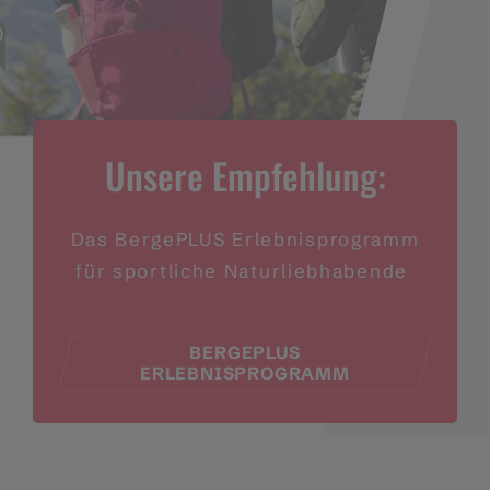
Unsere Empfehlung:
Das BergePLUS Erlebnisprogramm
für sportliche Naturliebhabende
BERGEPLUS
ERLEBNISPROGRAMM