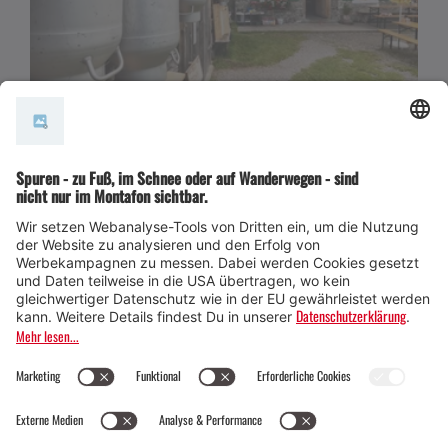
WÖCHENTLICH
10:30 UHR
Wanderung: Das Sennerleben auf der Innerkape
llalpe
Schruns
inklusive Alpführung
15.
10.
SA
Aug
SA
Okt
2026
2026