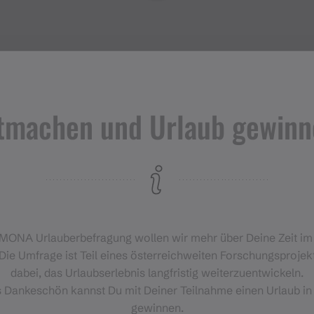
tmachen und Urlaub gewinn
Veranstaltungen
im Montafon
H
‑MONA Urlauberbefragung wollen wir mehr über Deine Zeit i
Für alle, die das Montafon von
Die Umfrage ist Teil eines österreichweiten Forschungsprojekt
seiner lebendigsten Seite
dabei, das Urlaubserlebnis langfristig weiterzuentwickeln.
erleben möchten.
s Dankeschön kannst Du mit Deiner Teilnahme einen Urlaub in
gewinnen.
EVENTKALENDER