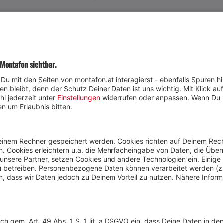
JETZT TEILNEHMEN
Wetter
Presse
Anreise
Marke
Kontakt & Team
Jobs
Webcams
Newsletter