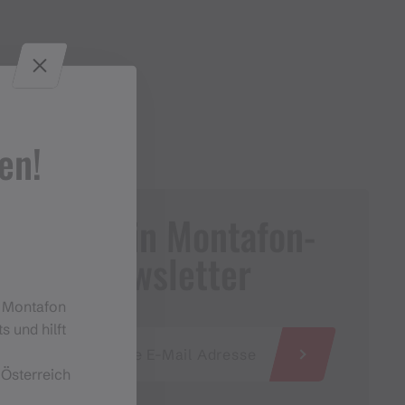
en!
Dein Montafon-
Newsletter
m Montafon
s und hilft
 Österreich