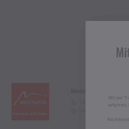
Mi
Montafon Tourismus Gmb
Mit der T
+43 50 6686
erfahren. 
info@montafon.at
Als kleine