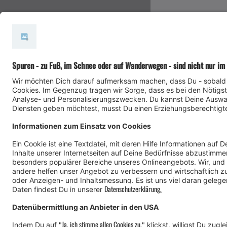
#meinmontafon