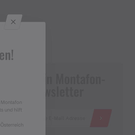
en!
Dein Montafon-
Newsletter
m Montafon
s und hilft
 Österreich