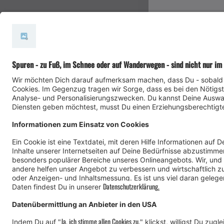
#meinmontafon