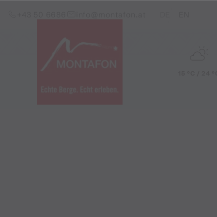
Zum Inhalt springen (Alt+0)
Zum Hauptmenü springen (Alt+1)
Translations of this pag
+43 50 6686
info@montafon.at
DE
EN
15 °C / 24 °