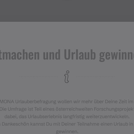
tmachen und Urlaub gewinn
Veranstaltungen
im Montafon
H
‑MONA Urlauberbefragung wollen wir mehr über Deine Zeit i
Für alle, die das Montafon von
Die Umfrage ist Teil eines österreichweiten Forschungsprojekt
seiner lebendigsten Seite
dabei, das Urlaubserlebnis langfristig weiterzuentwickeln.
erleben möchten.
s Dankeschön kannst Du mit Deiner Teilnahme einen Urlaub in
gewinnen.
EVENTKALENDER