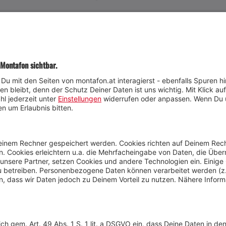
JETZT TEILNEHMEN
Wetter
Presse
Anreise
Marke
Kontakt & Team
Jobs
Webcams
Newsletter