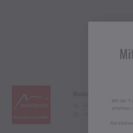
Mi
Montafon Tourismus Gmb
Mit der T
+43 50 6686
erfahren. 
info@montafon.at
Als kleine