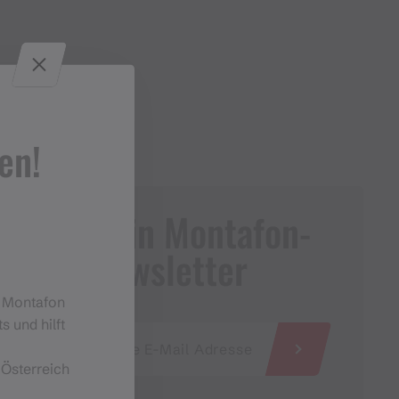
en!
Dein Montafon-
Newsletter
m Montafon
s und hilft
 Österreich