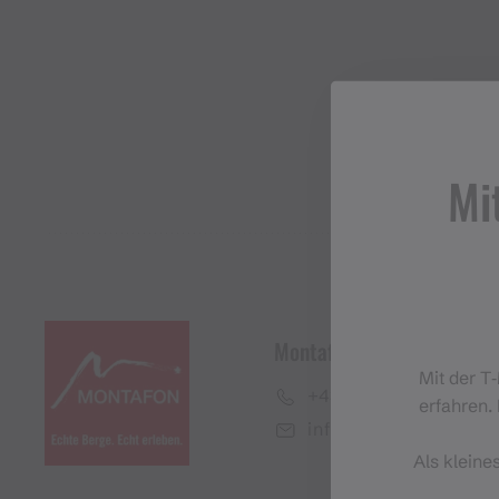
Mi
Montafon Tourismus Gmb
Mit der T
+43 50 6686
erfahren. 
info@montafon.at
Als kleine