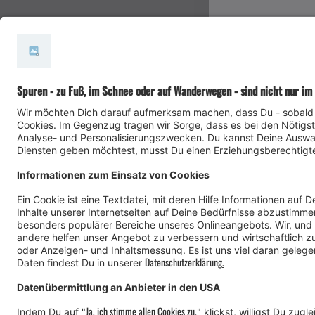
#meinmontafon