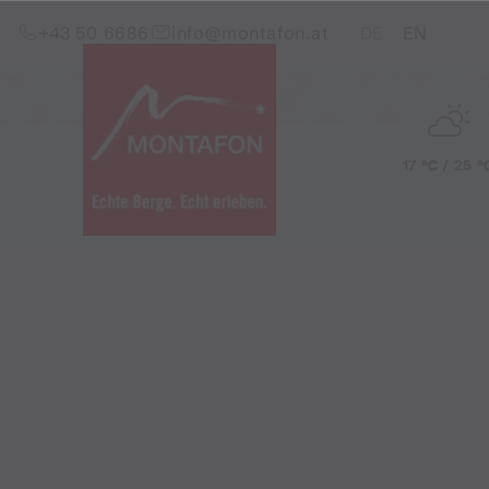
Zum Inhalt springen (Alt+0)
Zum Hauptmenü springen (Alt+1)
Translations of this pag
+43 50 6686
info@montafon.at
DE
EN
17 °C / 25 °