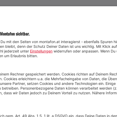
JETZT TEILNEHMEN
Wetter
Presse
Anreise
Marke
Kontakt & Team
Jobs
Webcams
Newsletter