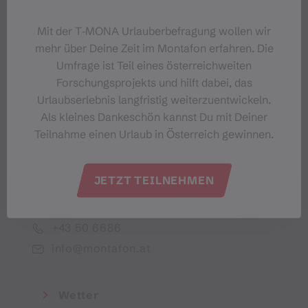
Dein Montafon-Newsletter
Mit der T‑MONA Urlauberbefragung wollen wir
mehr über Deine Zeit im Montafon erfahren. Die
Umfrage ist Teil eines österreichweiten
Forschungsprojekts und hilft dabei, das
Urlaubserlebnis langfristig weiterzuentwickeln.
Ich akzeptiere die Datenschutzbestimmungen
Als kleines Dankeschön kannst Du mit Deiner
Teilnahme einen Urlaub in Österreich gewinnen.
JETZT TEILNEHMEN
Montafon Tourismus GmbH
+43 50 6686
info@montafon.at
Wetter