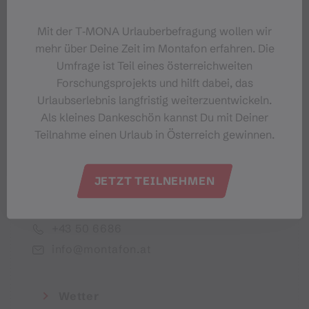
Dein Montafon-Newsletter
Mit der T‑MONA Urlauberbefragung wollen wir
mehr über Deine Zeit im Montafon erfahren. Die
Umfrage ist Teil eines österreichweiten
Forschungsprojekts und hilft dabei, das
Urlaubserlebnis langfristig weiterzuentwickeln.
Ich akzeptiere die Datenschutzbestimmungen
Als kleines Dankeschön kannst Du mit Deiner
Teilnahme einen Urlaub in Österreich gewinnen.
JETZT TEILNEHMEN
Montafon Tourismus GmbH
+43 50 6686
info@montafon.at
Wetter