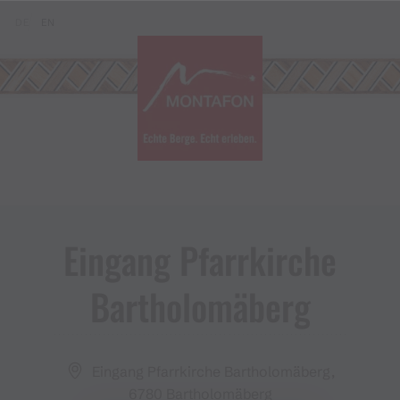
Zum Inhalt springen (Alt+0)
Zum Hauptmenü springen (Alt+1)
Translations of this page
DE
EN
Eingang Pfarrkirche
Bartholomäberg
Eingang Pfarrkirche Bartholomäberg,
6780 Bartholomäberg