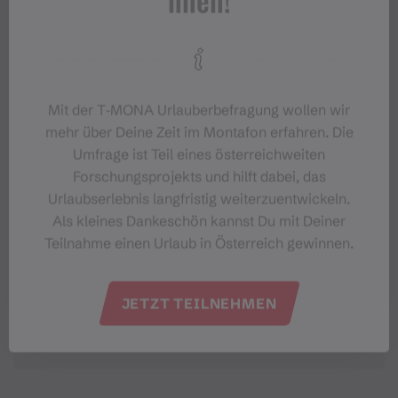
nnen!
#meinmontafon
Mit der T‑MONA Urlauberbefragung wollen wir
mehr über Deine Zeit im Montafon erfahren. Die
Umfrage ist Teil eines österreichweiten
Forschungsprojekts und hilft dabei, das
Urlaubserlebnis langfristig weiterzuentwickeln.
Veranstaltungen im Montafon
Als kleines Dankeschön kannst Du mit Deiner
Teilnahme einen Urlaub in Österreich gewinnen.
Für alle, die das Montafon von seiner
lebendigsten Seite erleben möchten.
JETZT TEILNEHMEN
EVENTKALENDER