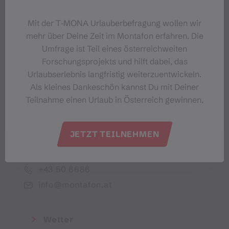
Dein Montafon-Newsletter
Mit der T‑MONA Urlauberbefragung wollen wir
mehr über Deine Zeit im Montafon erfahren. Die
Umfrage ist Teil eines österreichweiten
Forschungsprojekts und hilft dabei, das
Urlaubserlebnis langfristig weiterzuentwickeln.
Ich akzeptiere die Datenschutzbestimmungen
Als kleines Dankeschön kannst Du mit Deiner
Teilnahme einen Urlaub in Österreich gewinnen.
JETZT TEILNEHMEN
Montafon Tourismus GmbH
+43 50 6686
info@montafon.at
Wetter