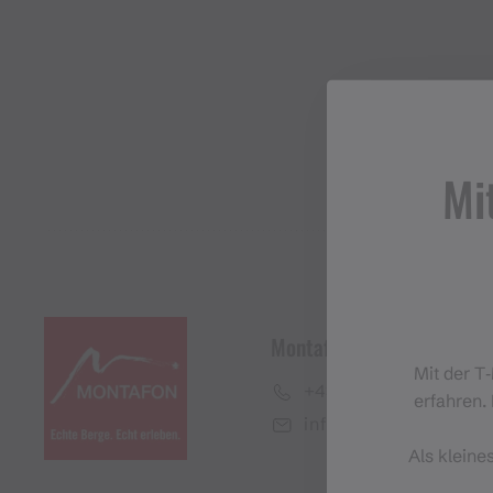
Mi
Montafon Tourismus Gmb
Mit der T
+43 50 6686
erfahren. 
info@montafon.at
Als kleine