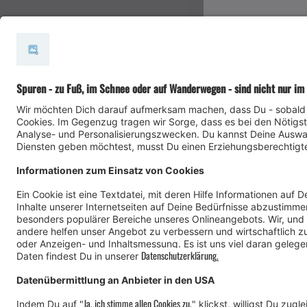
#meinmontafon