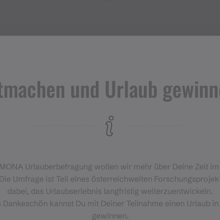
tmachen und Urlaub gewinn
Veranstaltungen
im Montafon
H
‑MONA Urlauberbefragung wollen wir mehr über Deine Zeit i
Für alle, die das Montafon von
Die Umfrage ist Teil eines österreichweiten Forschungsprojekt
seiner lebendigsten Seite
dabei, das Urlaubserlebnis langfristig weiterzuentwickeln.
erleben möchten.
s Dankeschön kannst Du mit Deiner Teilnahme einen Urlaub in
gewinnen.
EVENTKALENDER