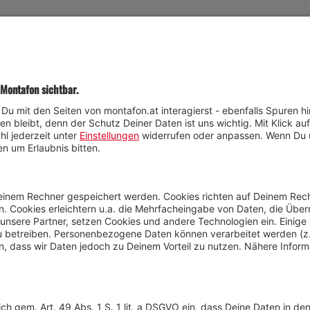
JETZT TEILNEHMEN
Wetter
Presse
Anreise
Marke
Kontakt & Team
Jobs
Webcams
Newsletter