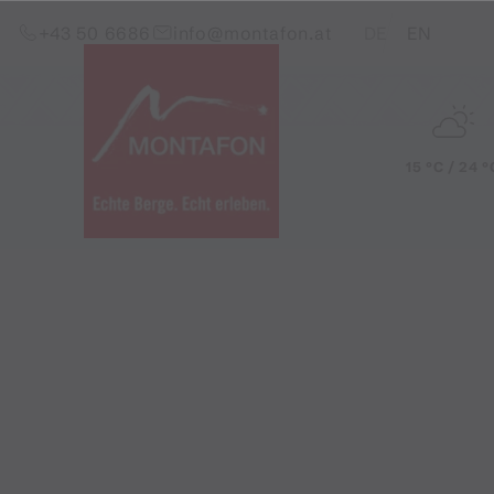
Zum Inhalt springen (Alt+0)
Zum Hauptmenü springen (Alt+1)
Translations of this pag
+43 50 6686
info@montafon.at
DE
EN
15 °C / 24 °