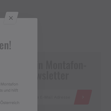
en!
Dein Montafon-
Newsletter
m Montafon
s und hilft
 Österreich