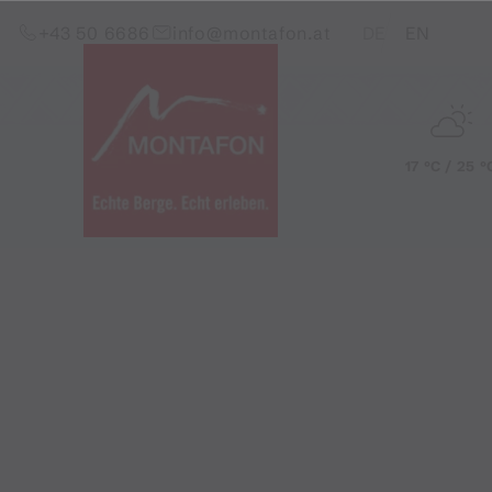
Zum Inhalt springen (Alt+0)
Zum Hauptmenü springen (Alt+1)
Translations of this pag
+43 50 6686
info@montafon.at
DE
EN
17 °C / 25 °