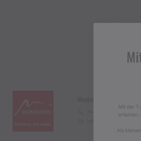
Mi
Montafon Tourismus Gmb
Mit der T
+43 50 6686
erfahren. 
info@montafon.at
Als kleine