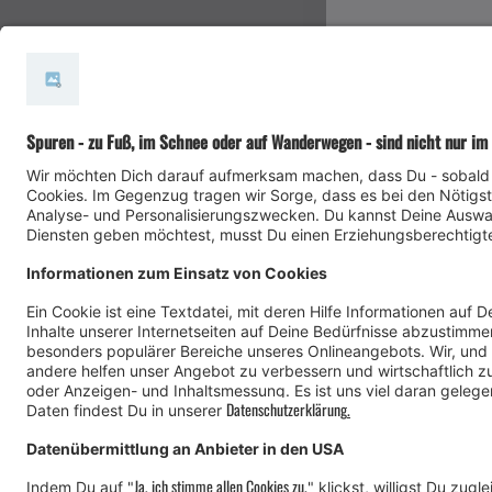
#meinmontafon