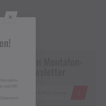
en!
Dein Montafon-
Newsletter
m Montafon
s und hilft
 Österreich