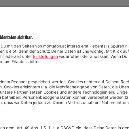
JETZT TEILNEHMEN
Wetter
Presse
Anreise
Marke
Kontakt & Team
Jobs
Webcams
Newsletter