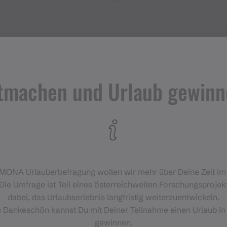
tmachen und Urlaub gewinn
Veranstaltungen
im Montafon
H
‑MONA Urlauberbefragung wollen wir mehr über Deine Zeit i
Für alle, die das Montafon von
Die Umfrage ist Teil eines österreichweiten Forschungsprojekt
seiner lebendigsten Seite
dabei, das Urlaubserlebnis langfristig weiterzuentwickeln.
erleben möchten.
s Dankeschön kannst Du mit Deiner Teilnahme einen Urlaub in
gewinnen.
EVENTKALENDER