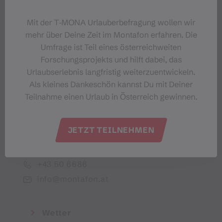
Dein Montafon-Newsletter
Mit der T‑MONA Urlauberbefragung wollen wir
mehr über Deine Zeit im Montafon erfahren. Die
Umfrage ist Teil eines österreichweiten
Forschungsprojekts und hilft dabei, das
Urlaubserlebnis langfristig weiterzuentwickeln.
Ich akzeptiere die Datenschutzbestimmungen
Als kleines Dankeschön kannst Du mit Deiner
Teilnahme einen Urlaub in Österreich gewinnen.
JETZT TEILNEHMEN
Montafon Tourismus GmbH
+43 50 6686
info@montafon.at
Wetter