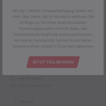
Dein Montafon-Newsletter
Mit der T‑MONA Urlauberbefragung wollen wir
mehr über Deine Zeit im Montafon erfahren. Die
Umfrage ist Teil eines österreichweiten
Forschungsprojekts und hilft dabei, das
Urlaubserlebnis langfristig weiterzuentwickeln.
Ich akzeptiere die Datenschutzbestimmungen
Als kleines Dankeschön kannst Du mit Deiner
Teilnahme einen Urlaub in Österreich gewinnen.
JETZT TEILNEHMEN
Montafon Tourismus GmbH
+43 50 6686
info@montafon.at
Wetter