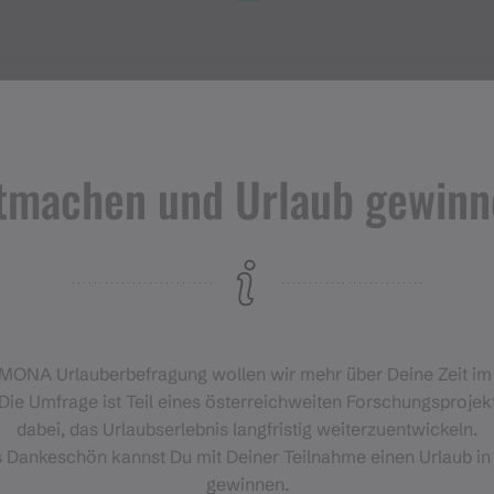
tmachen und Urlaub gewinn
Veranstaltungen
im Montafon
H
‑MONA Urlauberbefragung wollen wir mehr über Deine Zeit i
Für alle, die das Montafon von
Die Umfrage ist Teil eines österreichweiten Forschungsprojekt
seiner lebendigsten Seite
dabei, das Urlaubserlebnis langfristig weiterzuentwickeln.
erleben möchten.
s Dankeschön kannst Du mit Deiner Teilnahme einen Urlaub in
gewinnen.
EVENTKALENDER