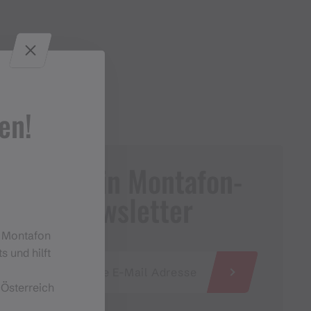
en!
Dein Montafon-
Newsletter
m Montafon
s und hilft
 Österreich