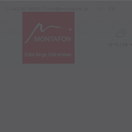
Zum Inhalt springen (Alt+0)
Zum Hauptmenü springen (Alt+1)
Translations of this pag
+43 50 6686
info@montafon.at
DE
EN
12 °C / 28 °