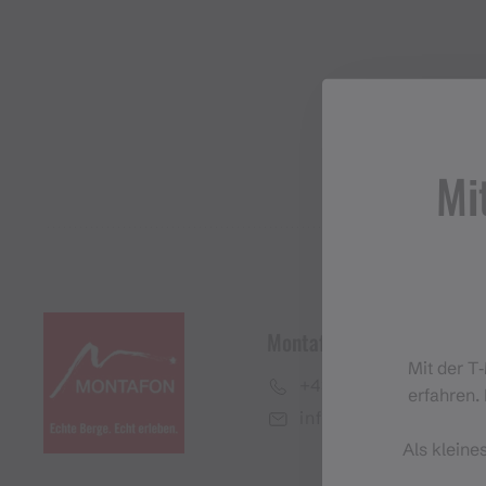
Mi
Montafon Tourismus Gmb
Mit der T
+43 50 6686
erfahren. 
info@montafon.at
Als kleine