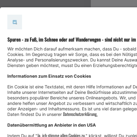
#meinmontafon