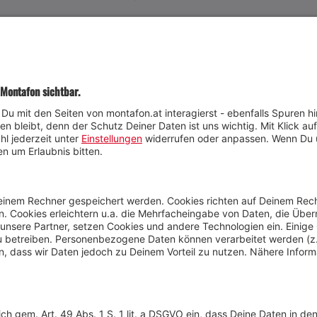
JETZT TEILNEHMEN
Wetter
Presse
Anreise
Marke
Kontakt & Team
Jobs
Webcams
Newsletter