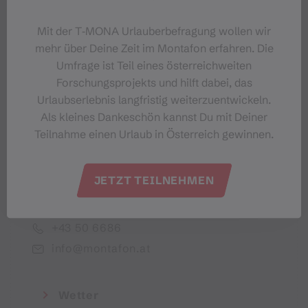
Dein Montafon-Newsletter
Mit der T‑MONA Urlauberbefragung wollen wir
mehr über Deine Zeit im Montafon erfahren. Die
Umfrage ist Teil eines österreichweiten
Forschungsprojekts und hilft dabei, das
Urlaubserlebnis langfristig weiterzuentwickeln.
Ich akzeptiere die Datenschutzbestimmungen
Als kleines Dankeschön kannst Du mit Deiner
Teilnahme einen Urlaub in Österreich gewinnen.
JETZT TEILNEHMEN
Montafon Tourismus GmbH
+43 50 6686
info@montafon.at
Wetter