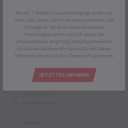
Dein Montafon-Newsletter
Mit der T‑MONA Urlauberbefragung wollen wir
mehr über Deine Zeit im Montafon erfahren. Die
Umfrage ist Teil eines österreichweiten
Forschungsprojekts und hilft dabei, das
Urlaubserlebnis langfristig weiterzuentwickeln.
Ich akzeptiere die Datenschutzbestimmungen
Als kleines Dankeschön kannst Du mit Deiner
Teilnahme einen Urlaub in Österreich gewinnen.
JETZT TEILNEHMEN
Montafon Tourismus GmbH
+43 50 6686
info@montafon.at
Wetter