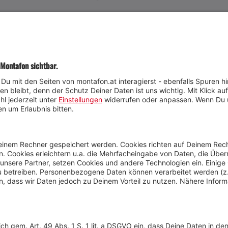
JETZT TEILNEHMEN
Wetter
Presse
Anreise
Marke
Kontakt & Team
Jobs
Webcams
Newsletter