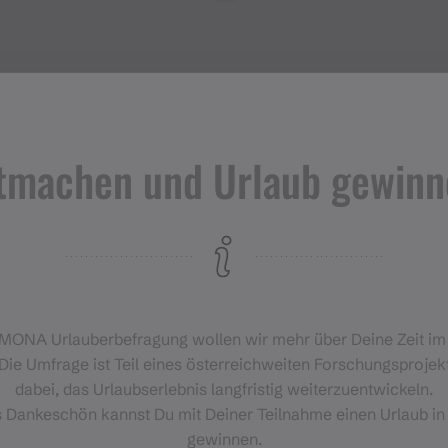
tmachen und Urlaub gewinn
Veranstaltungen
im Montafon
H
‑MONA Urlauberbefragung wollen wir mehr über Deine Zeit i
Für alle, die das Montafon von
Die Umfrage ist Teil eines österreichweiten Forschungsprojekt
seiner lebendigsten Seite
dabei, das Urlaubserlebnis langfristig weiterzuentwickeln.
erleben möchten.
s Dankeschön kannst Du mit Deiner Teilnahme einen Urlaub in
gewinnen.
EVENTKALENDER