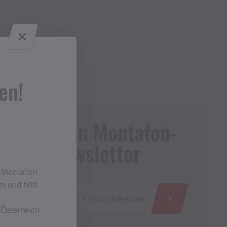
en!
Dein Montafon-
Newsletter
m Montafon
s und hilft
 Österreich