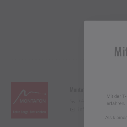
Mi
Montafon Tourismus Gmb
Mit der T
+43 50 6686
erfahren. 
info@montafon.at
Als kleine