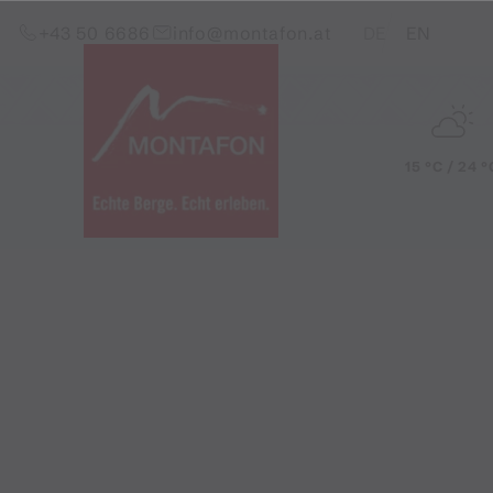
Zum Inhalt springen (Alt+0)
Zum Hauptmenü springen (Alt+1)
Translations of this pag
+43 50 6686
info@montafon.at
DE
EN
15 °C / 24 °