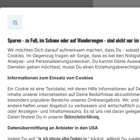
#meinmontafon