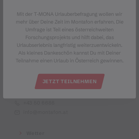
Dein Montafon-Newsletter
Mit der T‑MONA Urlauberbefragung wollen wir
mehr über Deine Zeit im Montafon erfahren. Die
Umfrage ist Teil eines österreichweiten
Forschungsprojekts und hilft dabei, das
Urlaubserlebnis langfristig weiterzuentwickeln.
Ich akzeptiere die Datenschutzbestimmungen
Als kleines Dankeschön kannst Du mit Deiner
Teilnahme einen Urlaub in Österreich gewinnen.
JETZT TEILNEHMEN
Montafon Tourismus GmbH
+43 50 6686
info@montafon.at
Wetter