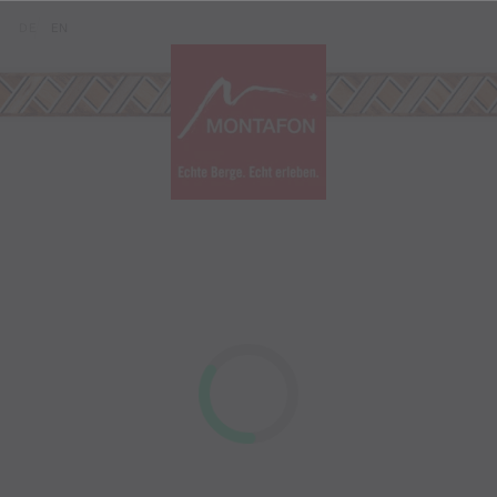
Zum Inhalt springen (Alt+0)
Zum Hauptmenü springen (Alt+1)
Translations of this page
DE
EN