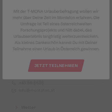
Dein Montafon-Newsletter
Mit der T‑MONA Urlauberbefragung wollen wir
mehr über Deine Zeit im Montafon erfahren. Die
Umfrage ist Teil eines österreichweiten
Forschungsprojekts und hilft dabei, das
Urlaubserlebnis langfristig weiterzuentwickeln.
Ich akzeptiere die Datenschutzbestimmungen
Als kleines Dankeschön kannst Du mit Deiner
Teilnahme einen Urlaub in Österreich gewinnen.
JETZT TEILNEHMEN
Montafon Tourismus GmbH
+43 50 6686
info@montafon.at
Wetter