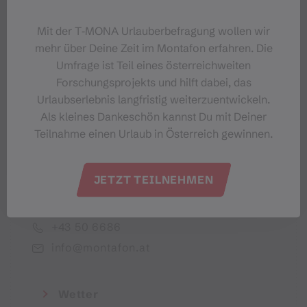
Dein Montafon-Newsletter
Mit der T‑MONA Urlauberbefragung wollen wir
mehr über Deine Zeit im Montafon erfahren. Die
Umfrage ist Teil eines österreichweiten
Forschungsprojekts und hilft dabei, das
Urlaubserlebnis langfristig weiterzuentwickeln.
Ich akzeptiere die Datenschutzbestimmungen
Als kleines Dankeschön kannst Du mit Deiner
Teilnahme einen Urlaub in Österreich gewinnen.
JETZT TEILNEHMEN
Montafon Tourismus GmbH
+43 50 6686
info@montafon.at
Wetter