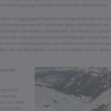
ere, flache Querung südöstlich unterhalb des Gipfelplateaus.
 Jause mit
Sura Kees
Pistenbrot und Bergkräuter Tee. Den Gip
Schlückchen gönnen. Wir nutzen die Pause und inspizieren di
 ab durch die Mulde (>35 Grad steil), süd-westlich im großen
Grad steil, verlangt absolut sichere Bedingungen und verzeiht 
lle schon mehrfach gefahren und natürlich favorisieren wir s
s oder das Bauchgefühl und wir entscheiden uns um, gehen e
 an: Die
regelrecht
te man die
ehr). Von oben
en zuerst ein