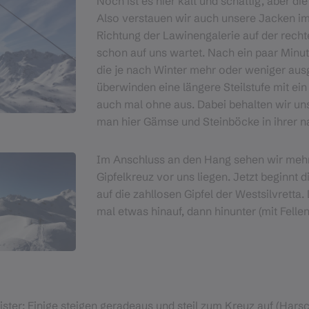
Noch ist es hier kalt und schattig, aber d
Also verstauen wir auch unsere Jacken im
Richtung der Lawinengalerie auf der recht
schon auf uns wartet. Nach ein paar Minut
die je nach Winter mehr oder weniger ausge
überwinden eine längere Steilstufe mit e
auch mal ohne aus. Dabei behalten wir un
man hier Gämse und Steinböcke in ihrer 
Im Anschluss an den Hang sehen wir mehr
Gipfelkreuz vor uns liegen. Jetzt beginnt
auf die zahllosen Gipfel der Westsilvretta
mal etwas hinauf, dann hinunter (mit Fellen 
ister: Einige steigen geradeaus und steil zum Kreuz auf (Hars