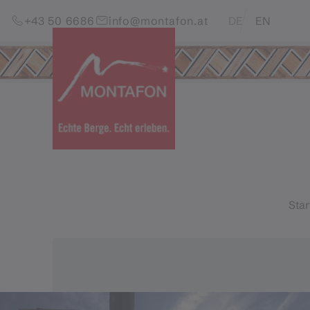
Zum Inhalt springen (Alt+0)
Zum Hauptmenü springen (Alt+1)
Translations of this pag
+43 50 6686
info@montafon.at
DE
EN
Star