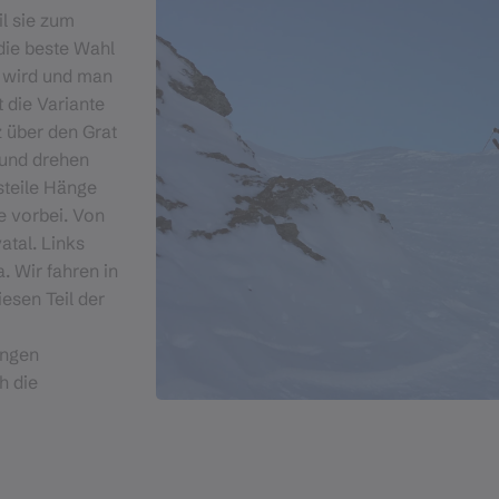
il sie zum
die beste Wahl
m wird und man
 die Variante
 über den Grat
 und drehen
steile Hänge
te vorbei. Von
atal. Links
. Wir fahren in
iesen Teil der
ängen
h die