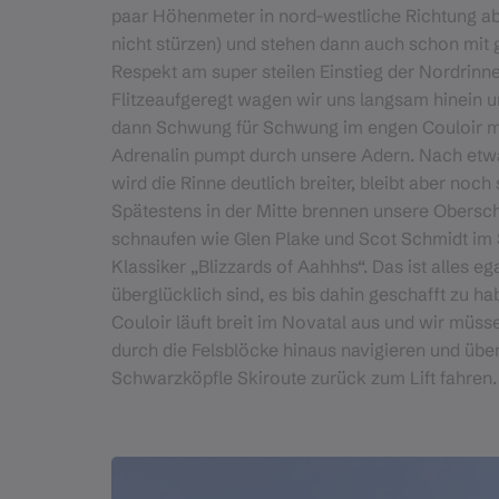
paar Höhenmeter in nord-westliche Richtung ab 
nicht stürzen) und stehen dann auch schon mit 
Respekt am super steilen Einstieg der Nordrinne
Flitzeaufgeregt wagen wir uns langsam hinein 
dann Schwung für Schwung im engen Couloir mu
Adrenalin pumpt durch unsere Adern. Nach etwa
wird die Rinne deutlich breiter, bleibt aber noch s
Spätestens in der Mitte brennen unsere Obersc
schnaufen wie Glen Plake und Scot Schmidt im 
Klassiker „Blizzards of Aahhhs“. Das ist alles ega
überglücklich sind, es bis dahin geschafft zu h
Couloir läuft breit im Novatal aus und wir müss
durch die Felsblöcke hinaus navigieren und über
Schwarzköpfle Skiroute zurück zum Lift fahren.