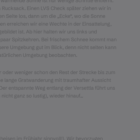
ie wärmende Sonne ist nur wenige Schritte entfernt.
 Rucksack. Einen LVS Check später ziehen wir in
en Seite los, dann um die „Ecke“, wo die Sonne
en erreichen wir eine Wechte in der Einsattelung,
bildet ist. Ab hier halten wir uns links und
in paar Spitzkehren. Bei frischem Schnee kommt man
sere Umgebung gut im Blick, denn nicht selten kann
natürlichen Umgebung beobachten.
 oder weniger schon den Rest der Strecke bis zum
 die lange Gratwanderung mit traumhafter Aussicht
. Der entspannte Weg entlang der Versettla führt uns
nicht ganz so lustig), wieder hinauf...
cheisen im Frühjahr sinnvoll!). Wir bevorzugen