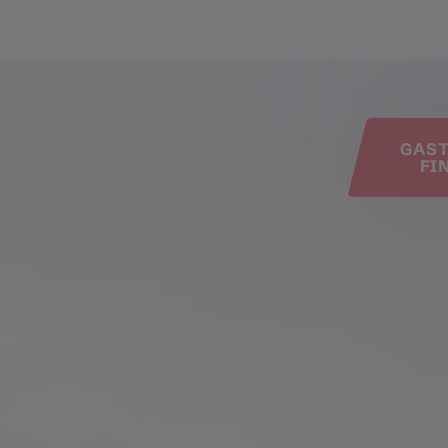
e
GAS
FI