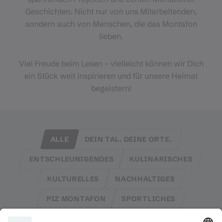
Geschichten. Nicht nur von uns Mitarbeitenden,
sondern auch von Menschen, die das Montafon
lieben.
Viel Freude beim Lesen – vielleicht können wir Dich
ein Stück weit inspirieren und für unsere Heimat
begeistern!
ALLE
DEIN TAL. DEINE ORTE.
ENTSCHLEUNIGENDES
KULINARISCHES
KULTURELLES
NACHHALTIGES
PIZ MONTAFON
SPORTLICHES
TRADITIONELLES
TÜCHTIGES