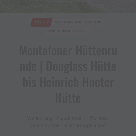
© Stefan Kothner / Montafon
MITTEL
ALPENMOSAIK - RÄTIKON
EINKEHRMÖGLICHKEIT
Montafoner Hüttenru
nde ​|​ Douglass Hütte
bis Heinrich Hueter
Hütte
Wanderung · Alpenmosaik - Rätikon ·
Alpenmosaik · Einkehrmöglichkeit