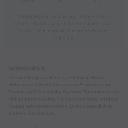
09:30 h
131,1 km
9112 hm
Mehrtagestour · Wanderung · Alpenmosaik -
Rätikon · Alpenmosaik - Silvretta · Alpenmosaik -
Verwall · Alpenmosaik · Einkehrmöglichkeit ·
Rundtour
Tourbeschreibung
Von der Douglass Hütte zur Heinrich Hueter
Hütte kannst Du Kräfte sparen. Es wartet eine
Strecke auf Dich bei der Du mehr Tiefenmeter als
Höhenmeter machst. Nichts desto trotz, ist diese
Etappe sehr facettenreich. Du bewegst dich in
malerischer Kulisse.