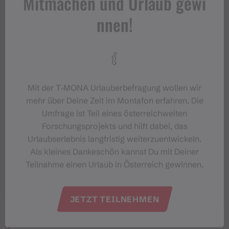
Mitmachen und Urlaub gewi
nnen!
Öffentliche Verkehrsmittel
Parken
Wegbeschreibung
Mit der T‑MONA Urlauberbefragung wollen wir
mehr über Deine Zeit im Montafon erfahren. Die
Umfrage ist Teil eines österreichweiten
Ausrüstung
Forschungsprojekts und hilft dabei, das
Urlaubserlebnis langfristig weiterzuentwickeln.
Tipps
Als kleines Dankeschön kannst Du mit Deiner
Teilnahme einen Urlaub in Österreich gewinnen.
Ziel
JETZT TEILNEHMEN
Start