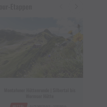
our-Etappen
Montafoner Hüttenrunde | Silbertal bis
Mo
Wormser Hütte
Hü
MITTEL
ALPENMOSAIK - VERWALL