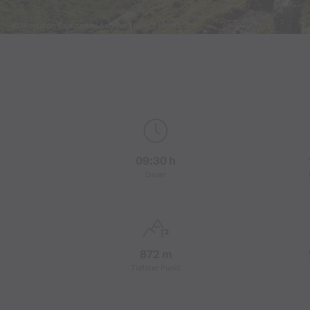
© Montafon Tourismus, Andreas Haller / Montafon
09:30 h
Dauer
872 m
Tiefster Punkt