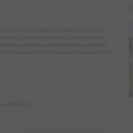
T
 erfahrenen Bergsteiger, die das Montafon mit
n einer Tour erleben wollen. Von Genuss bis
n geht es von Hütte zu Hütte durch das einsame
r Silvretta, um im Rätikon von der üppigen Fülle
önheiten der Bergwelt ebenso schätzen wie gepflegte,
die attraktive Montafoner Berglandschaft und seine
ie unterschiedlichen Charaktere dieser Gebirgszüge
cht des Verwall über den Kristallin in der Silvretta,
 ANZEIGEN
 im Rätikon führt diese einzigartige Wanderung.
e man die persönlichen Tagesabschnitte planen und die
rvieren!