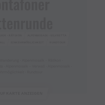
ntafoner
ttenrunde
AIK - RÄTIKON
ALPENMOSAIK - SILVRETTA
ALL
EINKEHRMÖGLICHKEIT
RUNDTOUR
 Wanderung · Alpenmosaik - Rätikon ·
ta · Alpenmosaik - Verwall · Alpenmosaik ·
ehrmöglichkeit · Rundtour
UF KARTE ANZEIGEN