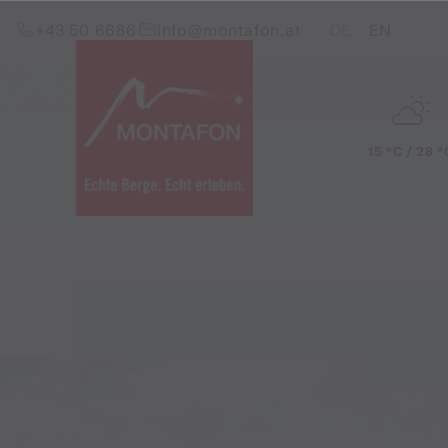
Zum Inhalt springen (Alt+0)
Zum Hauptmenü springen (Alt+1)
Translations of this pag
+43 50 6686
info@montafon.at
DE
EN
15 °C / 28 °