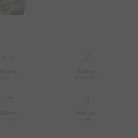
131,1 km
2774 m
Länge in km
Höchster Punkt
9112 hm
9001 hm
Aufstieg
Abstieg