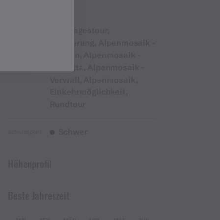
Mehrtagestour,
Routentyp
Wanderung, Alpenmosaik -
Rätikon, Alpenmosaik -
Silvretta, Alpenmosaik -
Verwall, Alpenmosaik,
Einkehrmöglichkeit,
Rundtour
Schwer
Schwierigkeit
Höhenprofil
Beste Jahreszeit
JAN
FEB
MÄR
APR
MAI
JUN