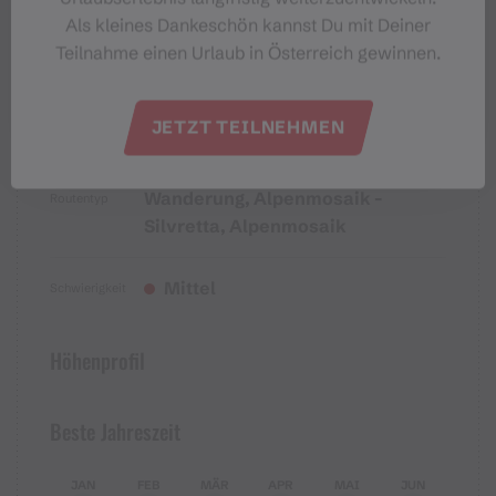
Als kleines Dankeschön kannst Du mit Deiner
Teilnahme einen Urlaub in Österreich gewinnen.
Eigenschaften
JETZT TEILNEHMEN
Wanderung, Alpenmosaik -
Routentyp
Silvretta, Alpenmosaik
Mittel
Schwierigkeit
Höhenprofil
Beste Jahreszeit
JAN
FEB
MÄR
APR
MAI
JUN