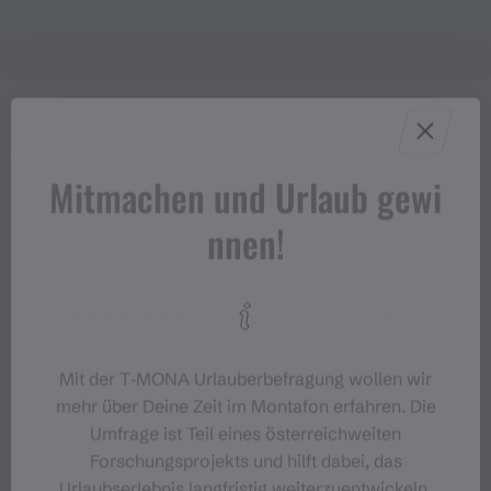
Wegbeschreibung
Mitmachen und Urlaub gewi
nnen!
Tipps
Ziel
Start
Mit der T‑MONA Urlauberbefragung wollen wir
mehr über Deine Zeit im Montafon erfahren. Die
Umfrage ist Teil eines österreichweiten
Sicherheitstipps für Wandern in
Forschungsprojekts und hilft dabei, das
Vorarlberg
Urlaubserlebnis langfristig weiterzuentwickeln.