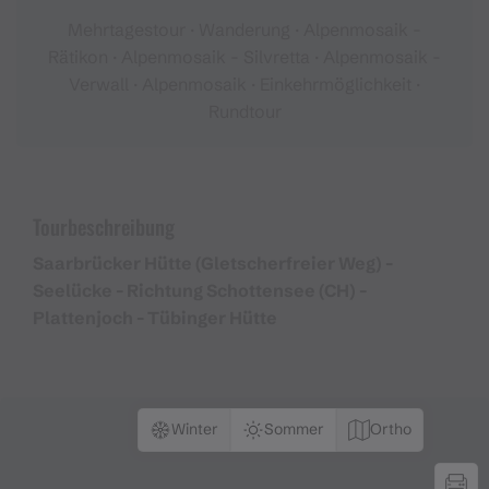
Mehrtagestour · Wanderung · Alpenmosaik -
Rätikon · Alpenmosaik - Silvretta · Alpenmosaik -
Verwall · Alpenmosaik · Einkehrmöglichkeit ·
Rundtour
Tourbeschreibung
Saarbrücker Hütte (Gletscherfreier Weg) -
Seelücke - Richtung Schottensee (CH) -
Plattenjoch - Tübinger Hütte
Winter
Sommer
Ortho