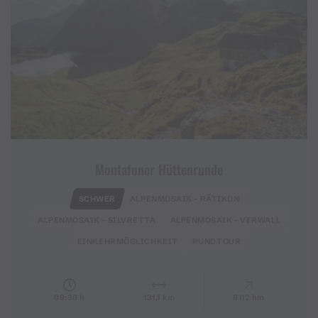
Montafoner Hüttenrunde
SCHWER
ALPENMOSAIK - RÄTIKON
ALPENMOSAIK - SILVRETTA
ALPENMOSAIK - VERWALL
EINKEHRMÖGLICHKEIT
RUNDTOUR
09:30 h
131,1 km
9112 hm