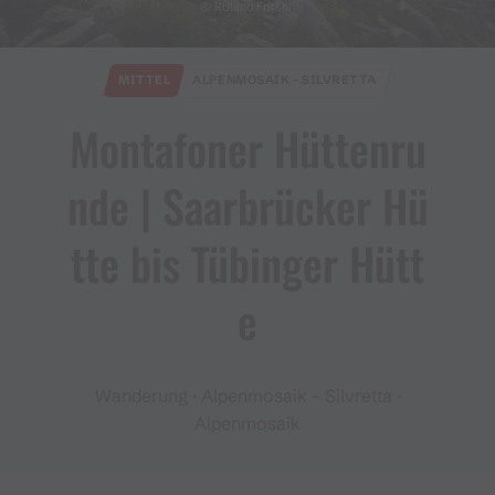
© Roland Fritsch
MITTEL
ALPENMOSAIK - SILVRETTA
Montafoner Hüttenru
nde ​|​ Saarbrücker Hü
tte bis Tübinger Hütt
e
Wanderung · Alpenmosaik - Silvretta ·
Alpenmosaik