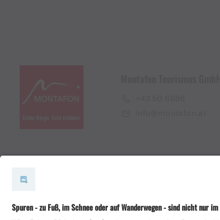
Montafon Tourismus Gmb
+43 50 6686
info@montafon.at
#meinmontafon