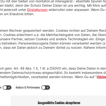
Anreise
Marke
Kontakt & Team
Jobs
Webcams
Newsletter