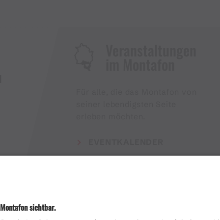
Veranstaltungen
im Montafon
H
Für alle, die das Montafon von
seiner lebendigsten Seite
erleben möchten.
EVENTKALENDER
Wetter
Presse