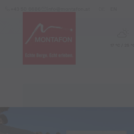
Zum Inhalt springen (Alt+0)
Zum Hauptmenü springen (Alt+1)
Translations of this pag
+43 50 6686
info@montafon.at
DE
EN
17 °C / 25 °