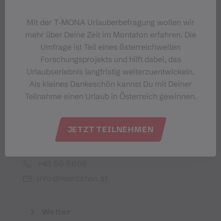
Dein Montafon-Newsletter
Mit der T‑MONA Urlauberbefragung wollen wir
mehr über Deine Zeit im Montafon erfahren. Die
Umfrage ist Teil eines österreichweiten
Forschungsprojekts und hilft dabei, das
Urlaubserlebnis langfristig weiterzuentwickeln.
Ich akzeptiere die Datenschutzbestimmungen
Als kleines Dankeschön kannst Du mit Deiner
Teilnahme einen Urlaub in Österreich gewinnen.
JETZT TEILNEHMEN
Montafon Tourismus GmbH
+43 50 6686
info@montafon.at
Wetter