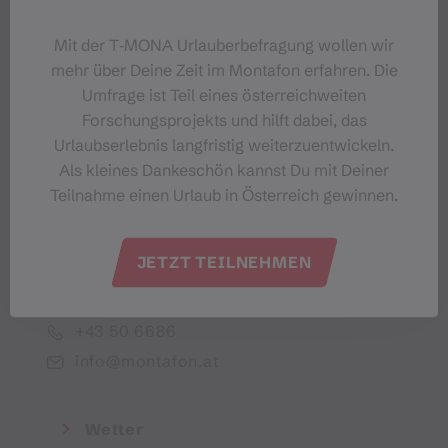
Dein Montafon-Newsletter
Mit der T‑MONA Urlauberbefragung wollen wir
mehr über Deine Zeit im Montafon erfahren. Die
Umfrage ist Teil eines österreichweiten
Forschungsprojekts und hilft dabei, das
Urlaubserlebnis langfristig weiterzuentwickeln.
Ich akzeptiere die Datenschutzbestimmungen
Als kleines Dankeschön kannst Du mit Deiner
Teilnahme einen Urlaub in Österreich gewinnen.
JETZT TEILNEHMEN
Montafon Tourismus GmbH
+43 50 6686
info@montafon.at
Wetter