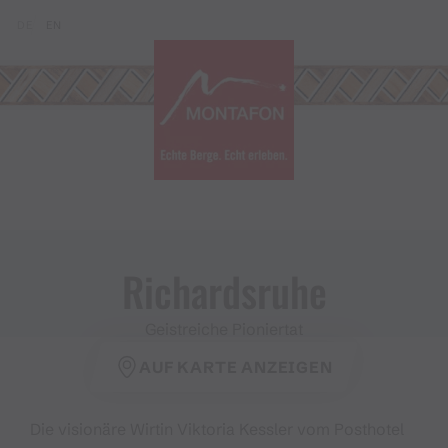
Zum Inhalt springen (Alt+0)
Zum Hauptmenü springen (Alt+1)
Translations of this page
DE
EN
Richardsruhe
Geistreiche Pioniertat
AUF KARTE ANZEIGEN
Die visionäre Wirtin Viktoria Kessler vom Posthotel