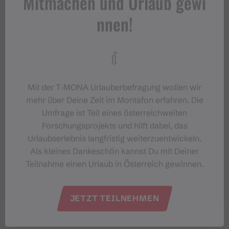
Mitmachen und Urlaub gewi
nnen!
#meinmontafon
Mit der T‑MONA Urlauberbefragung wollen wir
mehr über Deine Zeit im Montafon erfahren. Die
Umfrage ist Teil eines österreichweiten
Forschungsprojekts und hilft dabei, das
Urlaubserlebnis langfristig weiterzuentwickeln.
Als kleines Dankeschön kannst Du mit Deiner
Veranstaltungen im Montafon
Teilnahme einen Urlaub in Österreich gewinnen.
Für alle, die das Montafon von seiner
JETZT TEILNEHMEN
lebendigsten Seite erleben möchten.