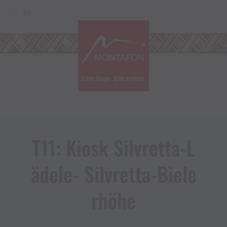
Zum Inhalt springen (Alt+0)
Zum Hauptmenü springen (Alt+1)
Translations of this page
DE
EN
T11: Kiosk Silvretta​-​L
ädele​-​ Silvretta​-​Biele
rhöhe