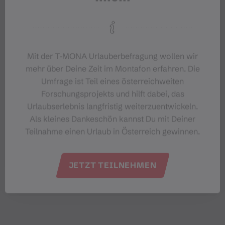
#meinmontafon
Mit der T‑MONA Urlauberbefragung wollen wir
mehr über Deine Zeit im Montafon erfahren. Die
Umfrage ist Teil eines österreichweiten
Forschungsprojekts und hilft dabei, das
Veranstaltungen im Montafon
Urlaubserlebnis langfristig weiterzuentwickeln.
Als kleines Dankeschön kannst Du mit Deiner
Teilnahme einen Urlaub in Österreich gewinnen.
Für alle, die das Montafon von seiner
lebendigsten Seite erleben möchten.
JETZT TEILNEHMEN
EVENTKALENDER