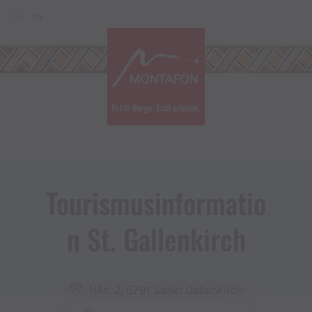
Zum Inhalt springen (Alt+0)
Zum Hauptmenü springen (Alt+1)
Translations of this page
DE
EN
Tourismusinformatio
n St​.​ Gallenkirch
HNr. 2, 6791 Sankt Gallenkirch