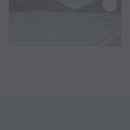
Für den Bau der 50 Meter hohen Talsperre hat man
umfangreiche betontechnologische Versuchsreihen
durchgeführt. Die sich selbst stützende Mauer, eine
sogenannte Gewichtsstaumauer, wurde daraufhin
nicht in der damals vorherrschenden
Gussbetontechnik erbaut, sondern mit erdfeuchtem,
mit Pressluftstampfern verdichtetem Beton. Die
Vermunt-Anlage mit dem Maschinenhaus in
Partenen, dem Wasserschloss in Trominier und dem
Stausee auf dem ehemaligen Alpgebiet bildete aber
nur den Auftakt für die energiewirtschaftliche
Erschließung der Region. Zwischen 1938 und 1943
wird das Obervermuntwerk gebaut, das die
Wasserressourcen des neuen Stausees Silvretta
nutzt: Im mächtigen Maschinenhaus am Ufer des
Vermuntsee trifft das Wasser aus dem Silvrettasee
ab 1943 auf riesige 19-MVA-Drehstromgeneratoren,
die größten bis dahin in Österreich gefertigten