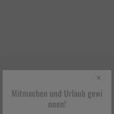
Wasserkraftgeneratoren.
Beide Werke sind inzwischen modernisiert worden
und haben eine noch höhere Leistung. Der Wandel
von der Alp- zur Energiewirtschaft brachte aber
bereits 1943 ein vollkommen neues, lineares Element
in die Berge. Seither ziehen sich Druckrohre oft
schnurgerade durch die Gebirgslandschaft, ganz im
Unterschied zu den alten Bergwegen und
Saumpfaden mit ihren Kehren, Kurven und
Windungen. Selbst die 1954 eröffnete Silvretta-
Hochalpenstraße windet sich zur Überwindung der
Höhenunterschiede noch auf 25 Kilometern Länge in
32 Kehren über die Bielerhöhe hinweg.
Mitmachen und Urlaub gewi
nnen!