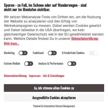
© Montafon Tourismus GmbH
17 °C / 25 °C
Webcams
Kontakt
Veranstaltungen
17 / 2
GASTGEBER
LIVE
FINDEN