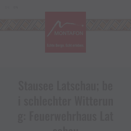
Zum Inhalt springen (Alt+0)
Zum Hauptmenü springen (Alt+1)
Translations of this page
DE
EN
Stausee Latschau; be
i schlechter Witterun
g: Feuerwehrhaus Lat
schau