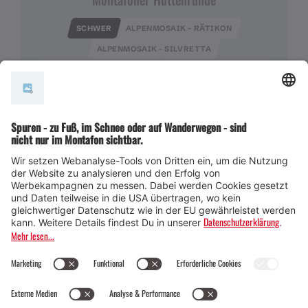
SCHWER
ALPENMOSAIK - RÄTIKON
ALPENMOSAIK - SILVRETTA
ALPENMOSAIK - VERWALL
EINKEHRMÖGLICHKEIT
RUNDTOUR
09:30 h
131,1 km
9112 hm
Mehrtagestour · Wanderung · Alpenmosaik -
Rätikon · Alpenmosaik - Silvretta · Alpenmosaik
- Verwall · Alpenmosaik · Einkehrmöglichkeit ·
Rundtour
FILTER