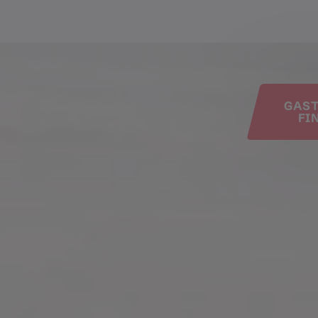
e
GAS
FI