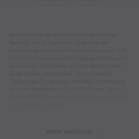
Der Almabtrieb der Wasserstubenalpe findet am
Samstag, den 12. September 2026 statt. Die
prachtvoll geschmückten Kühe werden um ca. 11.30
Uhr beim Panoramagasthof Kristberg eintreffen und
dort von den Eigentümern (Bauern) übernommen.
Einige Bauern verladen Ihre Tiere in spezielle
Tieranhänger. Einige gehen den Weg vom Kristberg
bis in den heimichen Stall zu Fuß mit ihren Tieren.
Geschmückte Tiere repräsentieren einen optimalen
und unfallfreien Sommer.
Von der Terrasse vom Panoramagasthof Kristberg
hat man auf das Treiben, das Teilen der Herde und
MEHR ANZEIGEN
das Verladen der Tiere einen optimalen Blick. Man ist