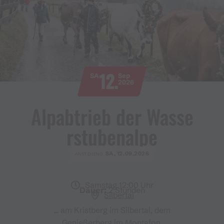
12.
SA
Sep
2026
Alpabtrieb der Wasse
rstubenalpe
SA, 12.09.2026
ANSTEHEND
Samstag 12:00 Uhr
Dauer:
2 Stunden
Silbertal
... am Kristberg im Silbertal, dem
Genießerberg im Montafon.