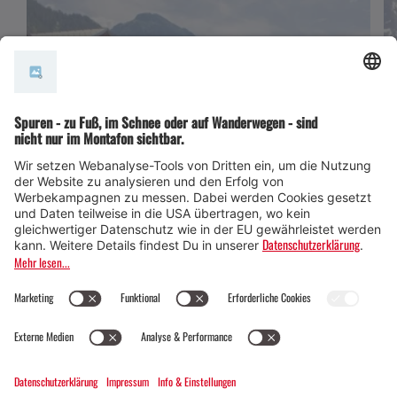
BergSPA und Hotel Zamangspitze
Ziggamweg 227, 6791 St. Gallenkirch