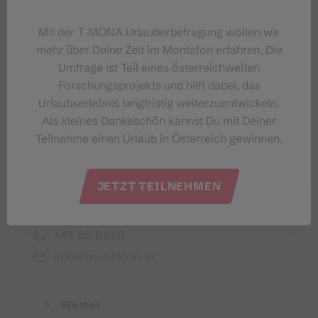
Dein Montafon-Newsletter
Mit der T‑MONA Urlauberbefragung wollen wir
mehr über Deine Zeit im Montafon erfahren. Die
Umfrage ist Teil eines österreichweiten
Forschungsprojekts und hilft dabei, das
Urlaubserlebnis langfristig weiterzuentwickeln.
Ich akzeptiere die Datenschutzbestimmungen
Als kleines Dankeschön kannst Du mit Deiner
Teilnahme einen Urlaub in Österreich gewinnen.
JETZT TEILNEHMEN
Montafon Tourismus GmbH
+43 50 6686
info@montafon.at
Wetter