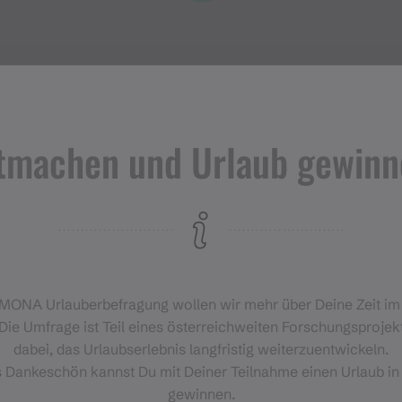
tmachen und Urlaub gewinn
Veranstaltungen
im Montafon
H
‑MONA Urlauberbefragung wollen wir mehr über Deine Zeit i
Für alle, die das Montafon von
Die Umfrage ist Teil eines österreichweiten Forschungsprojekt
seiner lebendigsten Seite
dabei, das Urlaubserlebnis langfristig weiterzuentwickeln.
erleben möchten.
s Dankeschön kannst Du mit Deiner Teilnahme einen Urlaub in
gewinnen.
EVENTKALENDER