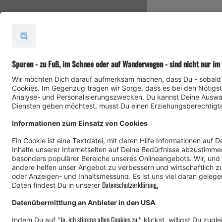
#meinmontafon