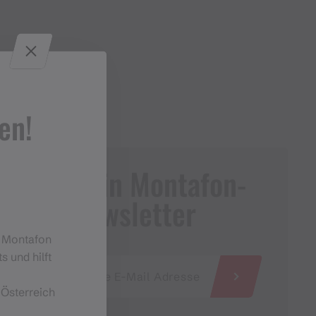
en!
Dein Montafon-
Newsletter
m Montafon
s und hilft
 Österreich