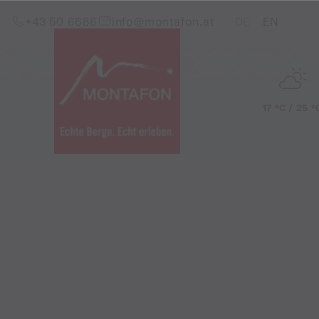
Zum Inhalt springen (Alt+0)
Zum Hauptmenü springen (Alt+1)
Translations of this pag
+43 50 6686
info@montafon.at
DE
EN
17 °C / 25 °