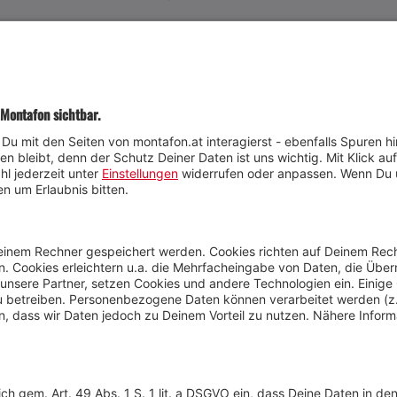
JETZT TEILNEHMEN
Wetter
Presse
Anreise
Marke
Kontakt & Team
Jobs
Webcams
Newsletter