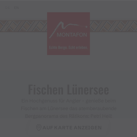
Zum Inhalt springen (Alt+0)
Zum Hauptmenü springen (Alt+1)
Translations of this page
DE
EN
Fischen Lünersee
Ein Hochgenuss für Angler - genieße beim
Fischen am Lünersee das atemberaubende
Bergpanorama des Rätikons: Petri Heil!
AUF KARTE ANZEIGEN