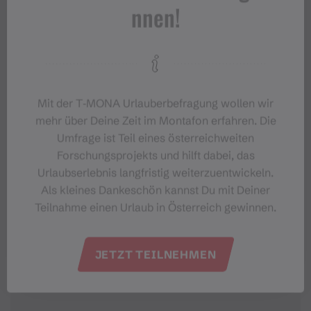
nnen!
#meinmontafon
Mit der T‑MONA Urlauberbefragung wollen wir
mehr über Deine Zeit im Montafon erfahren. Die
Umfrage ist Teil eines österreichweiten
Forschungsprojekts und hilft dabei, das
Urlaubserlebnis langfristig weiterzuentwickeln.
Als kleines Dankeschön kannst Du mit Deiner
Veranstaltungen im Montafon
Teilnahme einen Urlaub in Österreich gewinnen.
Für alle, die das Montafon von seiner
lebendigsten Seite erleben möchten.
JETZT TEILNEHMEN
EVENTKALENDER