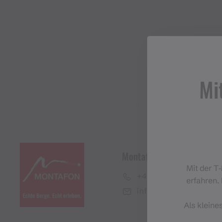
Mi
Montafon Tourismus Gmb
Mit der T
+43 50 6686
erfahren. 
info@montafon.at
Als kleine