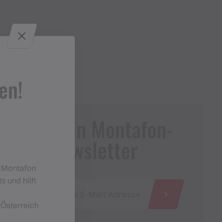
en!
Dein Montafon-
Newsletter
m Montafon
s und hilft
 Österreich