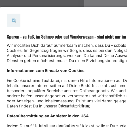
#meinmontafon