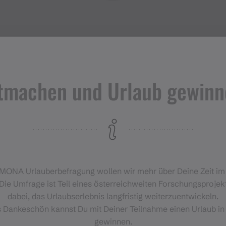
tmachen und Urlaub gewinn
Veranstaltungen
im Montafon
H
‑MONA Urlauberbefragung wollen wir mehr über Deine Zeit i
Für alle, die das Montafon von
Die Umfrage ist Teil eines österreichweiten Forschungsprojekt
seiner lebendigsten Seite
dabei, das Urlaubserlebnis langfristig weiterzuentwickeln.
erleben möchten.
s Dankeschön kannst Du mit Deiner Teilnahme einen Urlaub in
gewinnen.
EVENTKALENDER