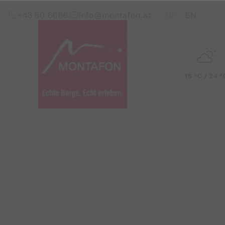
Zum Inhalt springen (Alt+0)
Zum Hauptmenü springen (Alt+1)
Translations of this pag
+43 50 6686
info@montafon.at
DE
EN
15 °C / 24 °