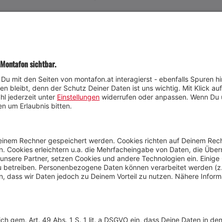
JETZT TEILNEHMEN
Wetter
Presse
Anreise
Marke
Kontakt & Team
Jobs
Webcams
Newsletter