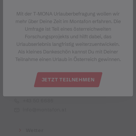
Dein Montafon-Newsletter
Mit der T‑MONA Urlauberbefragung wollen wir
mehr über Deine Zeit im Montafon erfahren. Die
Umfrage ist Teil eines österreichweiten
Forschungsprojekts und hilft dabei, das
Urlaubserlebnis langfristig weiterzuentwickeln.
Ich akzeptiere die Datenschutzbestimmungen
Als kleines Dankeschön kannst Du mit Deiner
Teilnahme einen Urlaub in Österreich gewinnen.
JETZT TEILNEHMEN
Montafon Tourismus GmbH
+43 50 6686
info@montafon.at
Wetter