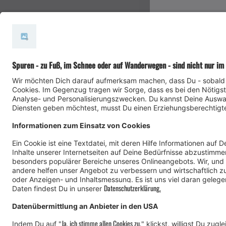
#meinmontafon