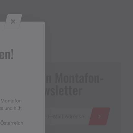
en!
Dein Montafon-
Newsletter
m Montafon
s und hilft
 Österreich