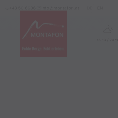
Zum Inhalt springen (Alt+0)
Zum Hauptmenü springen (Alt+1)
Translations of this pag
+43 50 6686
info@montafon.at
DE
EN
15 °C / 24 °