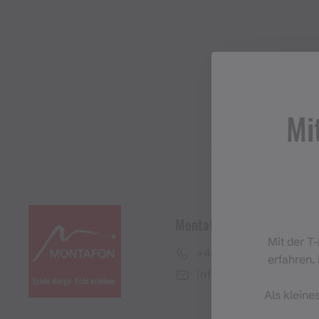
Mi
Montafon Tourismus Gmb
Mit der T
+43 50 6686
erfahren. 
info@montafon.at
Als kleine