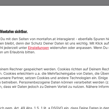
JETZT TEILNEHMEN
Wetter
Presse
Anreise
Marke
Kontakt & Team
Jobs
Webcams
Newsletter