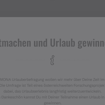
tmachen und Urlaub gewinn
Veranstaltungen
im Montafon
H
‑MONA Urlauberbefragung wollen wir mehr über Deine Zeit i
Für alle, die das Montafon von
Die Umfrage ist Teil eines österreichweiten Forschungsprojekt
seiner lebendigsten Seite
dabei, das Urlaubserlebnis langfristig weiterzuentwickeln.
erleben möchten.
s Dankeschön kannst Du mit Deiner Teilnahme einen Urlaub in
gewinnen.
EVENTKALENDER