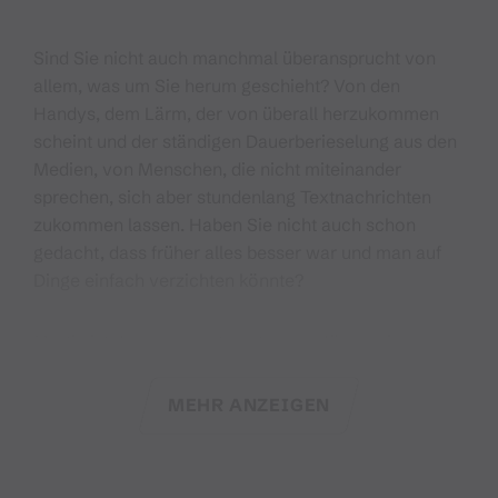
Sind Sie nicht auch manchmal überansprucht von
allem, was um Sie herum geschieht? Von den
Handys, dem Lärm, der von überall herzukommen
scheint und der ständigen Dauerberieselung aus den
Medien, von Menschen, die nicht miteinander
sprechen, sich aber stundenlang Textnachrichten
zukommen lassen. Haben Sie nicht auch schon
gedacht, dass früher alles besser war und man auf
Dinge einfach verzichten könnte?
Martin ist der zwar gestresste, aber fürsorgliche
Vater seiner Kinder und treuer Ehemann von seiner
Frau Susanne. Er lebt sein Leben zwischen Arbeit und
MEHR ANZEIGEN
Freizeit und wird von den täglichen Dingen, wie den
dauerstrapazierten Smartphones, dem Fernseher,
dem Lärm der Nachbarn, dem Stress der Arbeit, den