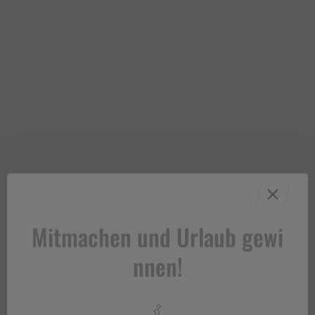
Kartenvorverkauf von 18:00-20:00 Uhr T. +43 681
81371709
Eintritt: 14,00 €
Mitmachen und Urlaub gewi
nnen!